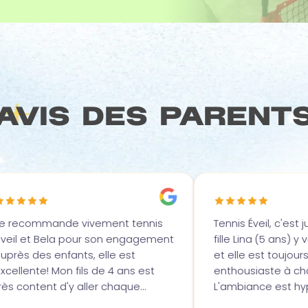
Avis des parent
nt tennis
Tennis Éveil, c'est juste génial ! Ma
n engagement
fille Lina (5 ans) y va depuis 2 ans
e est
et elle est toujours aussi
4 ans est
enthousiaste à chaque séance.
chaque
L'ambiance est hyper positive,
bien au
ludique, et parfaitement adaptée