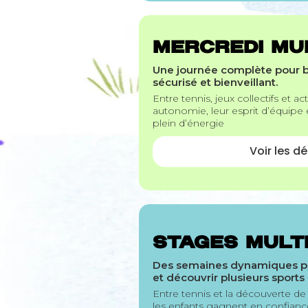
MERCREDI MUL
Une journée complète pour b
sécurisé et bienveillant.
Entre tennis, jeux collectifs et a
autonomie, leur esprit d’équipe
plein d’énergie
Voir les dé
STAGES MULT
Des semaines dynamiques pe
et découvrir plusieurs sport
Entre tennis et la découverte de 
les enfants gagnent en confiance