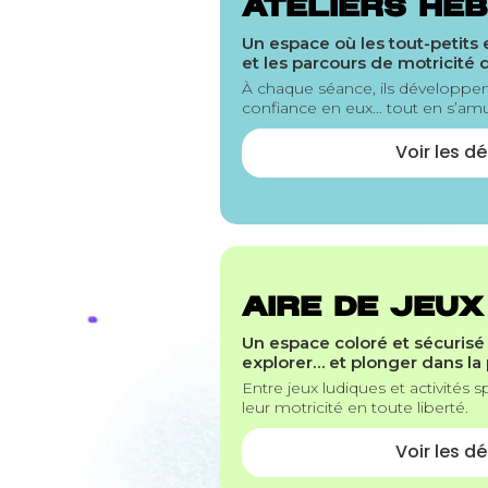
ATELIERS HEB
Un espace où les tout-petits 
et les parcours de motricité 
À chaque séance, ils développent 
confiance en eux… tout en s’am
Voir les dé
AIRE DE JEU
Un espace coloré et sécurisé
explorer… et plonger dans la p
Entre jeux ludiques et activités 
leur motricité en toute liberté.
Voir les dé