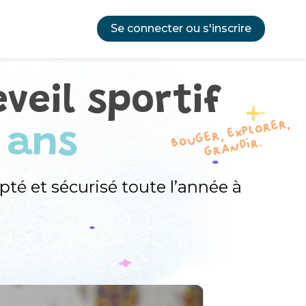
Se connecter ou s'inscrire
eveil sportif
Bouger, explorer,
 ans
grandir.
pté et sécurisé toute l’année à