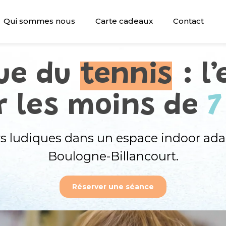
Qui sommes nous
Carte cadeaux
Contact
que du
tennis
: l’
r les moins de
7
ers ludiques dans un espace indoor ada
Boulogne-Billancourt.
Réserver une séance