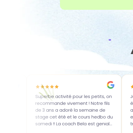
e activité pour les petits, on
Je recommande viveme
mande vivement ! Notre fils
éveil et Bela pour so
ans a adoré la semaine de
auprès des enfants, ell
 cet été et le cours hedbo du
excellente! Mon fils de 
 !! La coach Bela est geniale
très content d'y aller 
les enfants, pedagogue,
semaine et progresse 