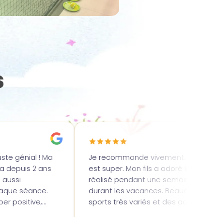
s
Je recommande vivement. Bella
EXCEPTIONNEL !!!
est super. Mon fils a adoré le stage
est extra avec 
réalisé pendant une semaine
fait découvrir 
durant les vacances. Beaucoup de
un esprit de bi
sports très variés et des activités
partage mais i
manuelles pour se reposer.
des activités p